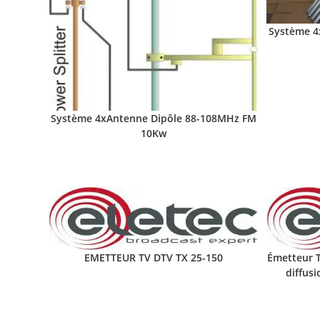
Système 4
Système 4xAntenne Dipôle 88-108MHz FM
10Kw
EMETTEUR TV DTV TX 25-150
Émetteur 
diffusi