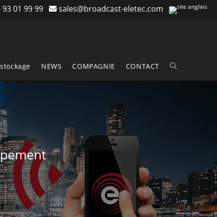
 93 01 99 99
sales@broadcast-eletec.com
stockage
NEWS
COMPAGNIE
CONTACT
Toggle
website
search
uipement