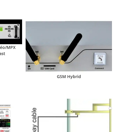
réo/MPX
ast
GSM Hybrid