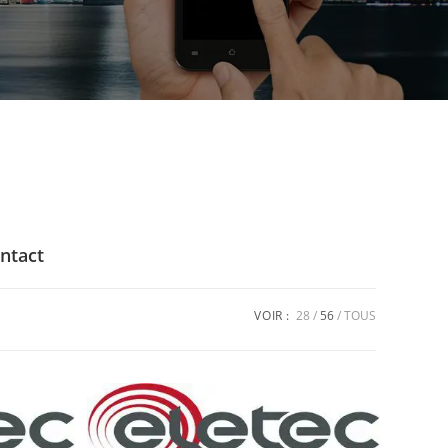
ntact
VOIR :
28
56
TOUS