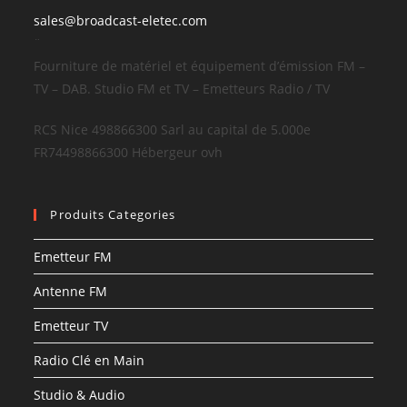
sales@broadcast-eletec.com
¨
Fourniture de matériel et équipement d’émission FM –
TV – DAB. Studio FM et TV – Emetteurs Radio / TV
RCS Nice 498866300 Sarl au capital de 5.000e
FR74498866300 Hébergeur ovh
Produits Categories
Emetteur FM
Antenne FM
Emetteur TV
Radio Clé en Main
Studio & Audio