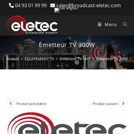
Skip
04 93 01 99 99
sales@broadcast-eletec.com
to
content
Menu
Émetteur TV 300W
Accueil
>
ÉQUIPEMENT TV
>
Emetteur TV UHF
>
Émetteur TV 300W
Produit précédent
Produit suivant