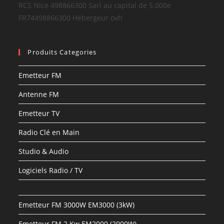
RCS Nice 498866300 Sarl au capital de 5.000e
FR74498866300 Hébergeur ovh
Produits Categories
Emetteur FM
Antenne FM
Emetteur TV
Radio Clé en Main
Studio & Audio
Logiciels Radio / TV
Emetteur FM 3000W EM3000 (3kW)
Emetteur FM 2 Kw EM2000 (2000W)