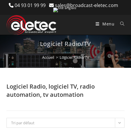
Skip
04 93 01 99 99
sales@broadcast-eletec.com
to
content
Menu
Logiciel Radio/TV
Accueil
>
Logiciel Radio/TV
Logiciel Radio, logiciel TV, radio
automation, tv automation
Tri par défaut