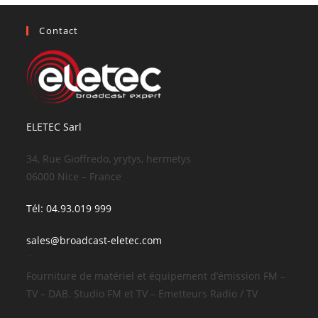
Contact
ELETEC Sarl
34, Rue Gioffredo, yrytys, hermetys
06000 Nice – France
Tél: 04.93.019 999
sales@broadcast-eletec.com
¨
Fourniture de matériel et équipement d’émission FM –
TV – DAB. Studio FM et TV – Emetteurs Radio / TV