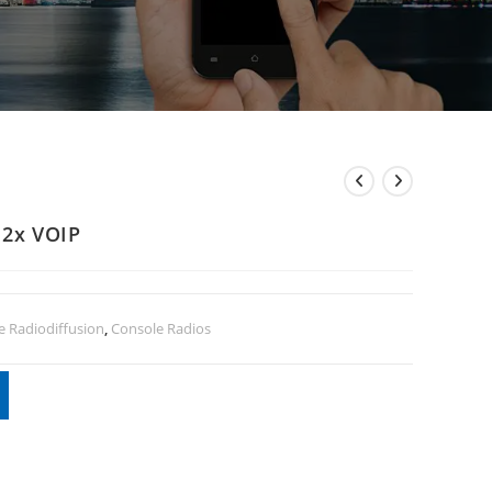
2x VOIP
 Radiodiffusion
,
Console Radios