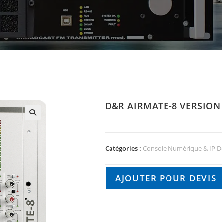
D&R AIRMATE-8 VERSION 
🔍
Catégories :
Console Numérique & IP De
AJOUTER POUR DEVIS