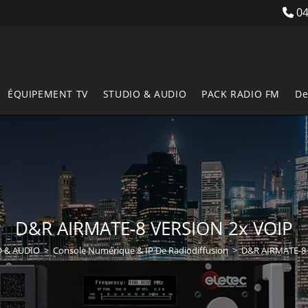
04
ÉQUIPEMENT TV
STUDIO & AUDIO
PACK RADIO FM
De
D&R AIRMATE-8 VERSION 2x VOIP
 & AUDIO
>
Console Numérique & IP De Radiodiffusion
>
D&R AIRMATE-8 