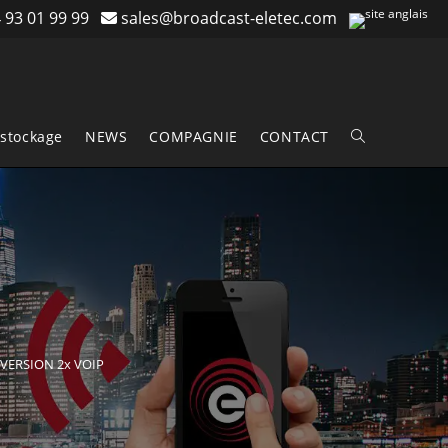
 93 01 99 99
sales@broadcast-eletec.com
stockage
NEWS
COMPAGNIE
CONTACT
Toggle
website
search
VERSION 2x VOIP