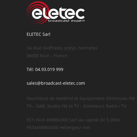
ELETEC Sarl
34, Rue Gioffredo, yrytys, hermetys
06000 Nice – France
Tél: 04.93.019 999
sales@broadcast-eletec.com
¨
Fourniture de matériel et équipement d’émission FM 
TV – DAB. Studio FM et TV – Emetteurs Radio / TV
RCS Nice 498866300 Sarl au capital de 5.000e
FR74498866300 Hébergeur ovh