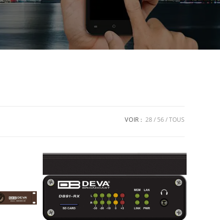
VOIR :
28
56
TOUS