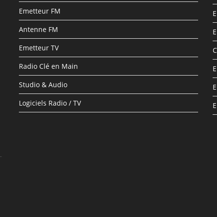
Emetteur FM
E
Antenne FM
E
Emetteur TV
C
Radio Clé en Main
E
Studio & Audio
E
Logiciels Radio / TV
E
–