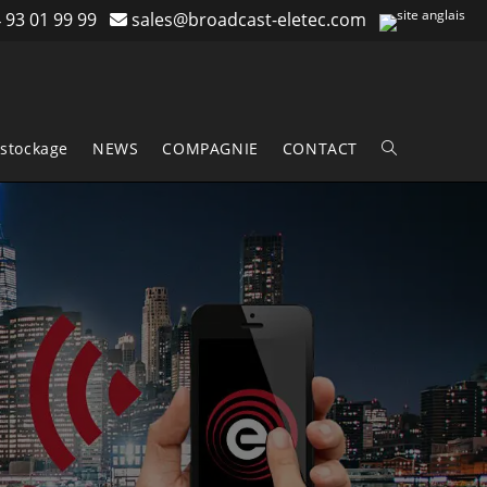
 93 01 99 99
sales@broadcast-eletec.com
stockage
NEWS
COMPAGNIE
CONTACT
Toggle
website
search