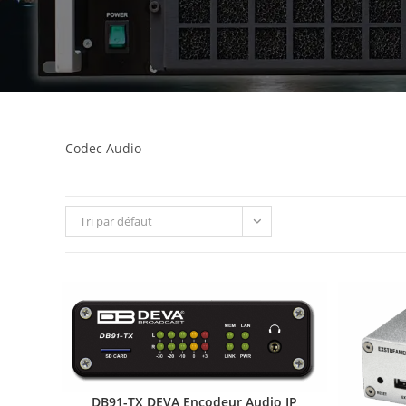
Codec Audio
Tri par défaut
DB91-TX DEVA Encodeur Audio IP