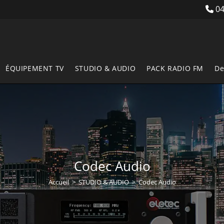
04
ÉQUIPEMENT TV
STUDIO & AUDIO
PACK RADIO FM
De
Codec Audio
Accueil
>
STUDIO & AUDIO
>
Codec Audio