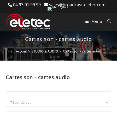
Skip
04 93 01 99 99
sales@broadcast-eletec.com
to
content
Menu
Cartes son - cartes audio
Accueil
>
STUDIO & AUDIO
>
Cartes son - cartes audio
Cartes son – cartes audio
Tri par défaut