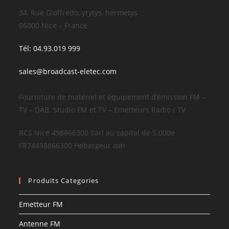
34, Rue Gioffredo, yrytys, hermetys
06000 Nice – France
Tél: 04.93.019 999
sales@broadcast-eletec.com
¨
Fourniture de matériel et équipement d’émission FM –
TV – DAB. Studio FM et TV – Emetteurs Radio / TV
RCS Nice 498866300 Sarl au capital de 5.000e
FR74498866300 Hébergeur ovh
Produits Categories
Emetteur FM
Antenne FM