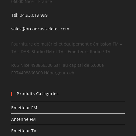
06000 Nice – France
Tél: 04.93.019 999
sales@broadcast-eletec.com
¨
Fourniture de matériel et équipement d’émission FM –
TV – DAB. Studio FM et TV – Emetteurs Radio / TV
RCS Nice 498866300 Sarl au capital de 5.000e
FR74498866300 Hébergeur ovh
Produits Categories
Emetteur FM
Antenne FM
Emetteur TV