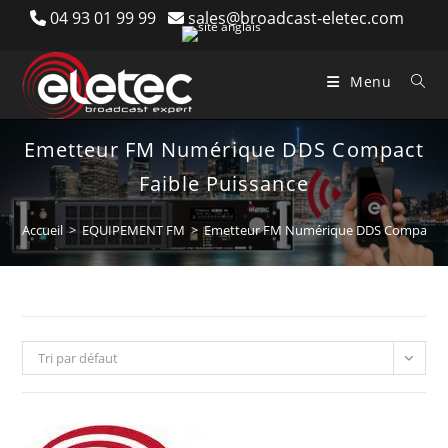
Skip
04 93 01 99 99
sales@broadcast-eletec.com
to
content
Menu
Emetteur FM Numérique DDS Compact
Faible Puissance
Accueil
>
EQUIPEMENT FM
>
Emetteur FM Numérique DDS Compact Fa
Tri par défaut