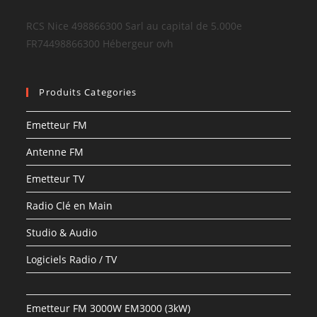
RCS Nice 498866300 Sarl au capital de 5.000e
FR74498866300 Hébergeur ovh
Produits Categories
Emetteur FM
Antenne FM
Emetteur TV
Radio Clé en Main
Studio & Audio
Logiciels Radio / TV
Emetteur FM 3000W EM3000 (3kW)