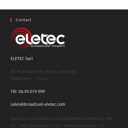
Contact
ELETEC Sarl
34, Rue Gioffredo, yrytys, hermetys
06000 Nice – France
Tél: 04.93.019 999
sales@broadcast-eletec.com
¨
Fourniture de matériel et équipement d’émission FM –
TV – DAB. Studio FM et TV – Emetteurs Radio / TV