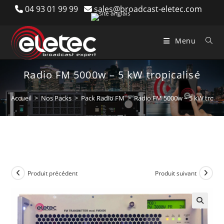
Skip
04 93 01 99 99
sales@broadcast-eletec.com
to
content
Menu
Radio FM 5000w – 5 kW tropicalisé
Accueil
>
Nos Packs
>
Pack Radio FM
>
Radio FM 5000w – 5 kW tropica
Produit précédent
Produit suivant
🔍