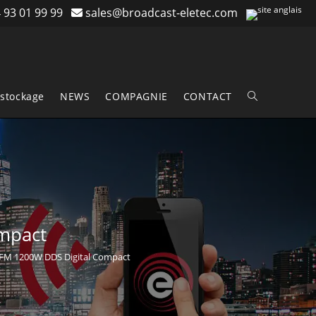
 93 01 99 99
sales@broadcast-eletec.com
stockage
NEWS
COMPAGNIE
CONTACT
Toggle
website
search
mpact
 FM 1200W DDS Digital Compact