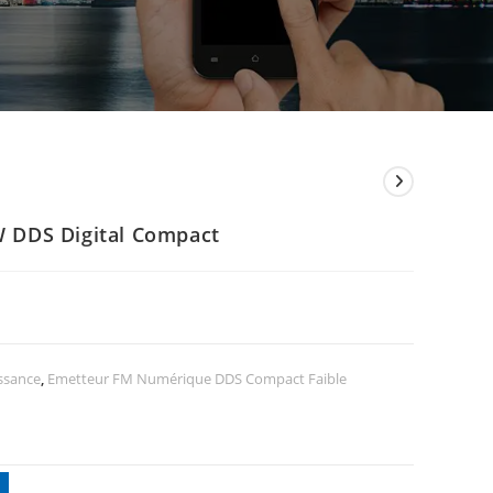
 DDS Digital Compact
ssance
,
Emetteur FM Numérique DDS Compact Faible