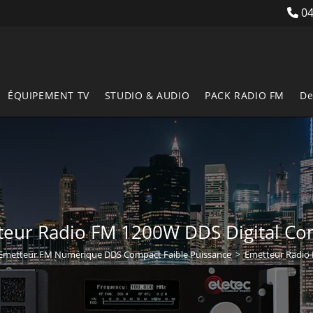
04
ÉQUIPEMENT TV
STUDIO & AUDIO
PACK RADIO FM
De
teur Radio FM 1200W DDS Digital Co
Emetteur FM Numérique DDS Compact Faible Puissance
>
Emetteur Radio