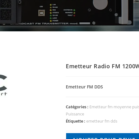
Emetteur Radio FM 1200W
Emetteur FM DDS
Catégories :
Emetteur fm moyenne pui
Puissance
Étiquette :
emetteur fm dds