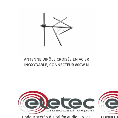
ANTENNE DIPÔLE CROISÉE EN ACIER
INOXYDABLE, CONNECTEUR 800W N
Codeur stéréo digital fm audio L & R +
CONNECTE