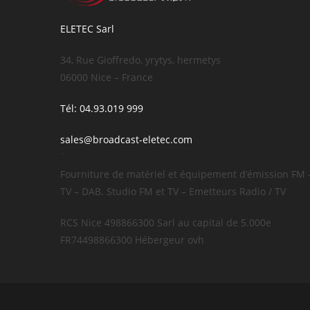
ELETEC Sarl
34, Rue Gioffredo, yrytys, hermetys
06000 Nice – France
Tél: 04.93.019 999
sales@broadcast-eletec.com
¨
Fourniture de matériel et équipement d’émission FM 
TV – DAB. Studio FM et TV – Emetteurs Radio / TV
RCS Nice 498866300 Sarl au capital de 5.000e
FR74498866300 Hébergeur ovh