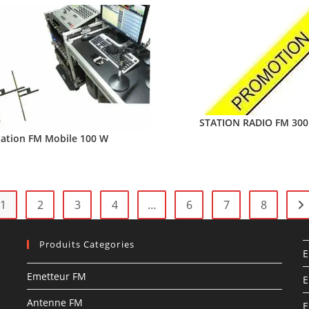
STATION RADIO FM 30
tation FM Mobile 100 W
1
2
3
4
…
6
7
8
Produits Categories
E
Emetteur FM
E
Antenne FM
E