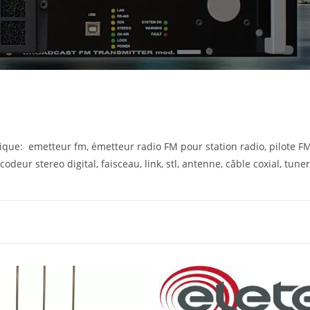
que: emetteur fm, émetteur radio FM pour station radio, pilote FM 
odeur stereo digital, faisceau, link, stl, antenne, câble coxial, tune