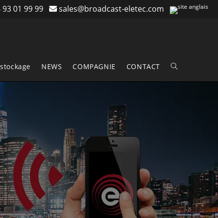
 93 01 99 99
sales@broadcast-eletec.com
stockage
NEWS
COMPAGNIE
CONTACT
Toggle
website
search