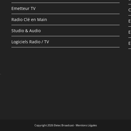
Emetteur TV
C
Radio Clé en Main
E
Studio & Audio
E
Logiciels Radio / TV
E
–
Copyright 2026 Eletec Broadcast - Mentions Légales