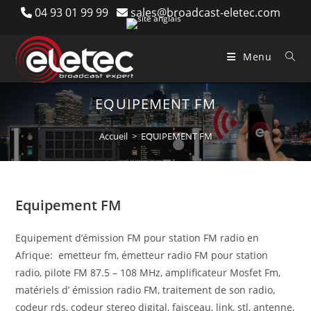
Skip
04 93 01 99 99
sales@broadcast-eletec.com
to
content
Menu
EQUIPEMENT FM
Accueil
>
EQUIPEMENT FM
Equipement FM
Equipement d’émission FM pour station FM radio en
Afrique: emetteur fm, émetteur radio FM pour station
radio, pilote FM 87.5 – 108 MHz, amplificateur Mosfet Fm,
matériels d’ émission radio FM, traitement de son radio,
codeur rds, codeur stereo digital, faisceau, link, stl, antenne,