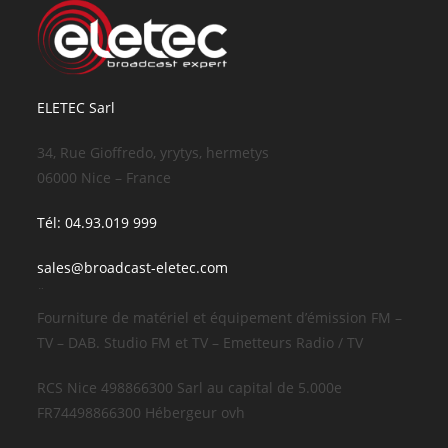
ELETEC Sarl
34, Rue Gioffredo, yrytys, hermetys
06000 Nice – France
Tél: 04.93.019 999
sales@broadcast-eletec.com
¨
Fourniture de matériel et équipement d’émission FM –
TV – DAB. Studio FM et TV – Emetteurs Radio / TV
RCS Nice 498866300 Sarl au capital de 5.000e
FR74498866300 Hébergeur ovh