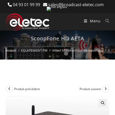
Skip
04 93 01 99 99
sales@broadcast-eletec.com
to
content
Menu
ScoopFone HD AETA
Accueil
>
EQUIPEMENT FM
>
Insert téléphonique de reportage
>
Sco
Produit précédent
Produit suivant
🔍