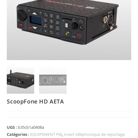
ScoopFone HD AETA
UGS :
b35cb1a0408a
Catégories :
EQUIPEMENT FM
,
Insert téléphonique de reportage