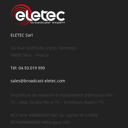
ELETEC Sarl
34, Rue Gioffredo, yrytys, hermetys
06000 Nice – France
Tél: 04.93.019 999
sales@broadcast-eletec.com
¨
Fourniture de matériel et équipement d’émission FM –
TV – DAB. Studio FM et TV – Emetteurs Radio / TV
RCS Nice 498866300 Sarl au capital de 5.000e
FR74498866300 Hébergeur ovh