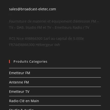
sales@broadcast-eletec.com
¨
Fourniture de matériel et équipement d’émission FM –
TV – DAB. Studio FM et TV – Emetteurs Radio / TV
RCS Nice 498866300 Sarl au capital de 5.000e
FR74498866300 Hébergeur ovh
Produits Categories
Emetteur FM
Antenne FM
Emetteur TV
Radio Clé en Main