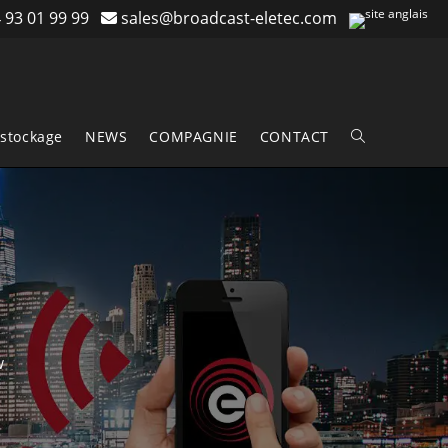
 93 01 99 99
sales@broadcast-eletec.com
stockage
NEWS
COMPAGNIE
CONTACT
Toggle
website
search
W