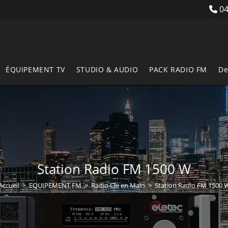
04
ÉQUIPEMENT TV
STUDIO & AUDIO
PACK RADIO FM
De
Station Radio FM 1500 W
Accueil
>
EQUIPEMENT FM
>
Radio Clé en Main
>
Station Radio FM 1500 