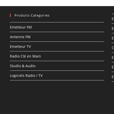
Produits Categories
E
Emetteur FM
E
Antenne FM
E
Emetteur TV
C
Radio Clé en Main
E
Studio & Audio
E
Logiciels Radio / TV
E
–