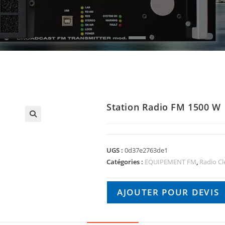
Station Radio FM 1500 W
🔍
UGS :
0d37e2763de1
Catégories :
EQUIPEMENT FM
,
Radio Cl
AJOUTER POUR DEVIS