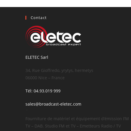
Contact
ELETEC Sarl
34, Rue Gioffredo, yrytys, hermetys
06000 Nice – France
Tél: 04.93.019 999
sales@broadcast-eletec.com
¨
Fourniture de matériel et équipement d’émission FM 
TV – DAB. Studio FM et TV – Emetteurs Radio / TV