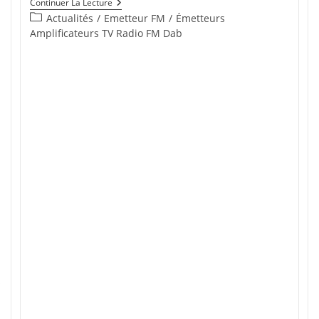
Emetteurs
Continuer La Lecture
FM
Post
Actualités
/
Emetteur FM
/
Émetteurs
Occasions
category:
Amplificateurs TV Radio FM Dab
Disponibles
s