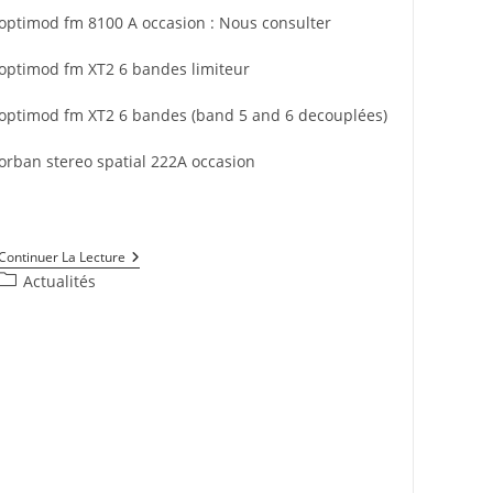
optimod fm 8100 A occasion : Nous consulter
optimod fm XT2 6 bandes limiteur
optimod fm XT2 6 bandes (band 5 and 6 decouplées)
orban stereo spatial 222A occasion
Occasion
Continuer La Lecture
Optimod
Post
Actualités
Fm
category:
2200,
8200