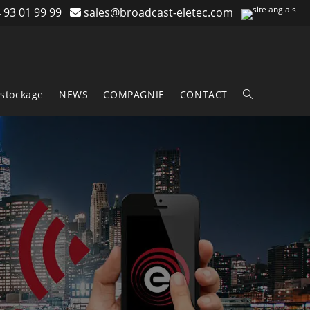
 93 01 99 99
sales@broadcast-eletec.com
stockage
NEWS
COMPAGNIE
CONTACT
Toggle
website
search