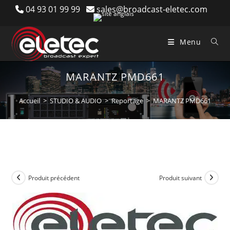
Skip
04 93 01 99 99
sales@broadcast-eletec.com
to
content
Menu
MARANTZ PMD661
Accueil
>
STUDIO & AUDIO
>
Reportage
>
MARANTZ PMD661
Produit précédent
Produit suivant