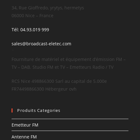
34, Rue Gioffredo, yrytys, hermetys
06000 Nice – France
Tél: 04.93.019 999
sales@broadcast-eletec.com
¨
Fourniture de matériel et équipement d’émission FM –
TV – DAB. Studio FM et TV – Emetteurs Radio / TV
RCS Nice 498866300 Sarl au capital de 5.000e
FR74498866300 Hébergeur ovh
Produits Categories
Emetteur FM
Antenne FM