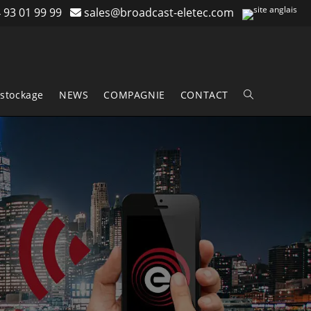
 93 01 99 99
sales@broadcast-eletec.com
stockage
NEWS
COMPAGNIE
CONTACT
Toggle
website
search