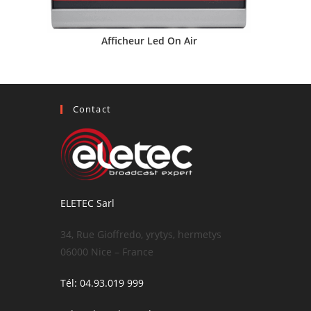
Afficheur Led On Air
Contact
ELETEC Sarl
34, Rue Gioffredo, yrytys, hermetys
06000 Nice – France
Tél: 04.93.019 999