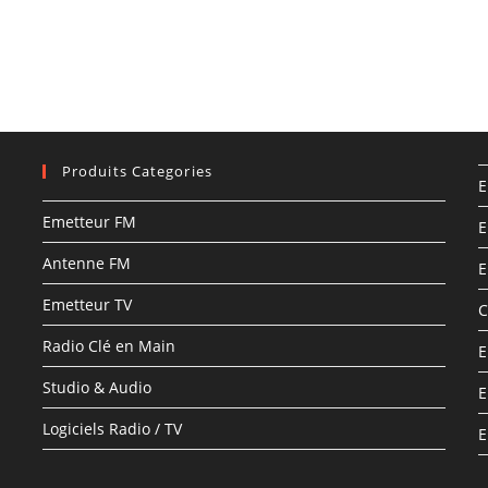
Produits Categories
E
Emetteur FM
E
Antenne FM
E
Emetteur TV
C
Radio Clé en Main
E
Studio & Audio
E
Logiciels Radio / TV
E