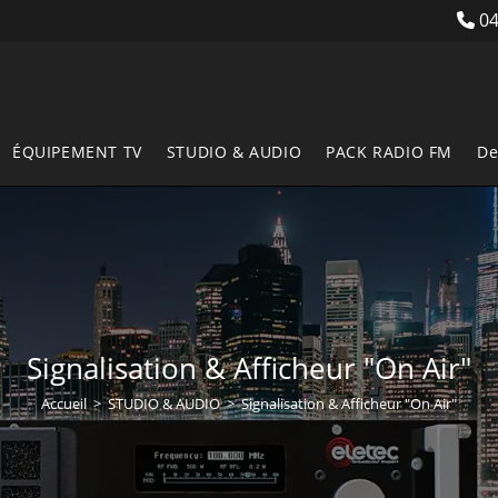
04
ÉQUIPEMENT TV
STUDIO & AUDIO
PACK RADIO FM
De
Signalisation & Afficheur "On Air"
Accueil
>
STUDIO & AUDIO
>
Signalisation & Afficheur "On Air"