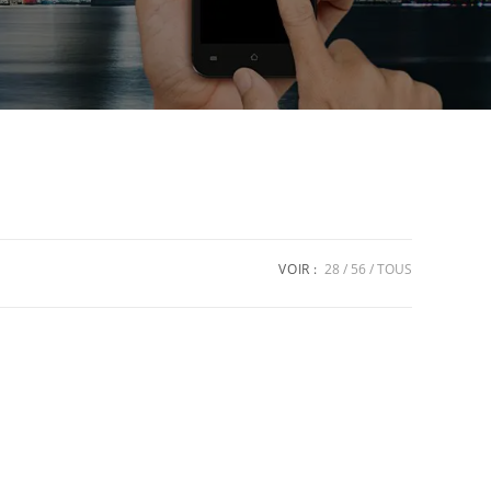
VOIR :
28
56
TOUS