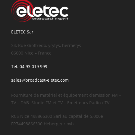
ELETEC Sarl
34, Rue Gioffredo, yrytys, hermetys
06000 Nice – France
Tél: 04.93.019 999
sales@broadcast-eletec.com
¨
Fourniture de matériel et équipement d’émission FM –
TV – DAB. Studio FM et TV – Emetteurs Radio / TV
RCS Nice 498866300 Sarl au capital de 5.000e
FR74498866300 Hébergeur ovh