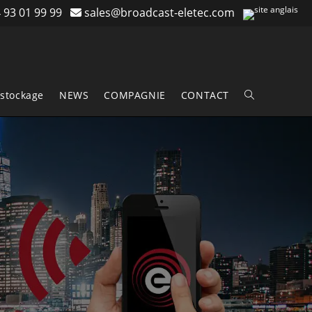
 93 01 99 99
sales@broadcast-eletec.com
stockage
NEWS
COMPAGNIE
CONTACT
Toggle
website
search