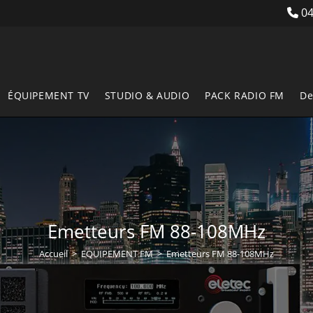
04
ÉQUIPEMENT TV
STUDIO & AUDIO
PACK RADIO FM
De
Emetteurs FM 88-108MHz
Accueil
>
EQUIPEMENT FM
>
Emetteurs FM 88-108MHz