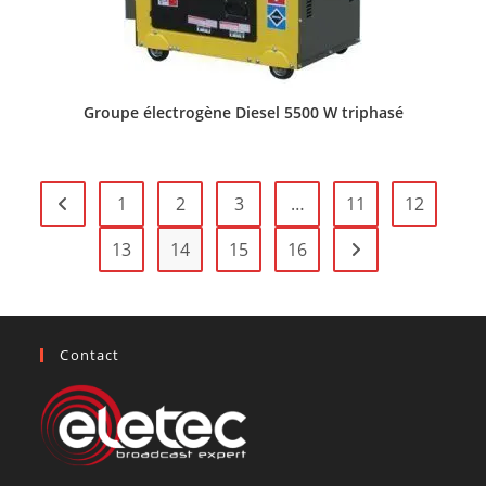
Groupe électrogène Diesel 5500 W triphasé
1
2
3
…
11
12
13
14
15
16
Contact