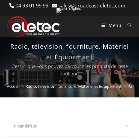
Skip
04 93 01 99 99
sales@broadcast-eletec.com
to
content
Menu
Radio, télévision, fourniture, Matériel
et Équipement
C’est ici que vous pouvez parcourir les produits de cette
boutique.
Accueil
>
Radio, télévision, fourniture, Matériel et Équipement
>
Page 
Tri par défaut