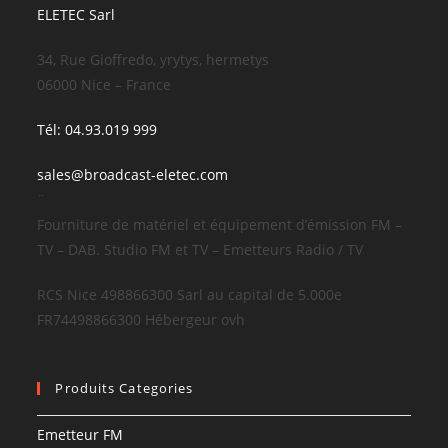
ELETEC Sarl
34, Rue Gioffredo, yrytys, hermetys
06000 Nice – France
Tél: 04.93.019 999
sales@broadcast-eletec.com
¨
Fourniture de matériel et équipement d’émission FM –
TV – DAB. Studio FM et TV – Emetteurs Radio / TV
RCS Nice 498866300 Sarl au capital de 5.000e
FR74498866300 Hébergeur ovh
Produits Categories
Emetteur FM