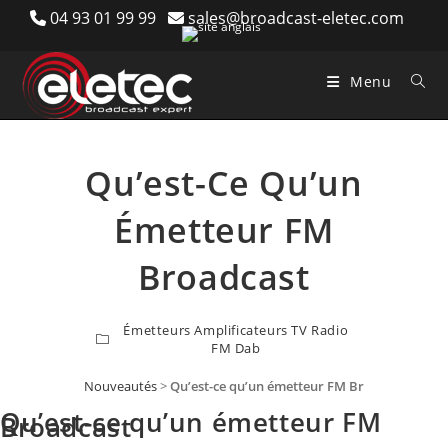
Skip
04 93 01 99 99
sales@broadcast-eletec.com
to
content
Menu
Qu’est-Ce Qu’un
Émetteur FM
Broadcast
Émetteurs Amplificateurs TV Radio
FM Dab
Nouveautés
>
Qu’est-ce qu’un émetteur FM Broadcast
Qu’est-ce qu’un émetteur FM
Broadcast