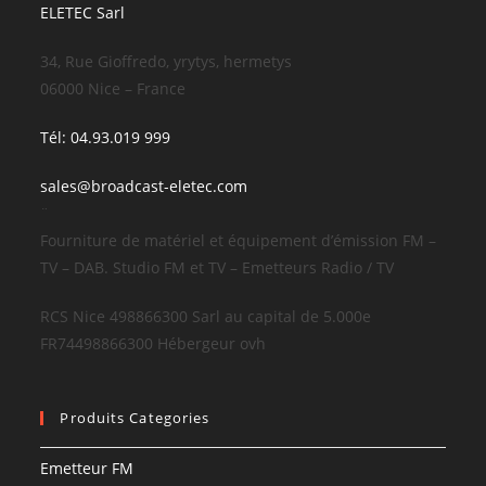
ELETEC Sarl
34, Rue Gioffredo, yrytys, hermetys
06000 Nice – France
Tél: 04.93.019 999
sales@broadcast-eletec.com
¨
Fourniture de matériel et équipement d’émission FM –
TV – DAB. Studio FM et TV – Emetteurs Radio / TV
RCS Nice 498866300 Sarl au capital de 5.000e
FR74498866300 Hébergeur ovh
Produits Categories
Emetteur FM