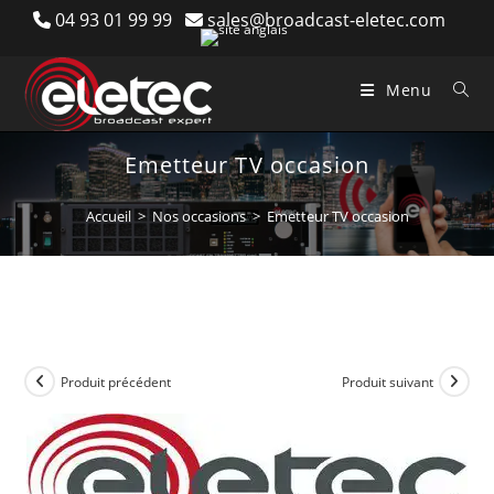
Skip
04 93 01 99 99
sales@broadcast-eletec.com
to
content
Menu
Emetteur TV occasion
Accueil
>
Nos occasions
>
Emetteur TV occasion
Produit précédent
Produit suivant