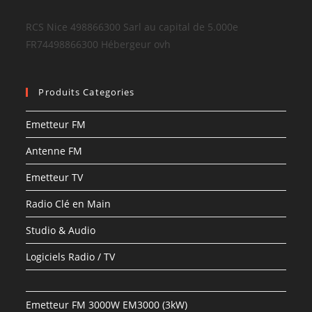
RCS Nice 498866300 Sarl au capital de 5.000e
FR74498866300 Hébergeur ovh
Produits Categories
Emetteur FM
Antenne FM
Emetteur TV
Radio Clé en Main
Studio & Audio
Logiciels Radio / TV
Emetteur FM 3000W EM3000 (3kW)