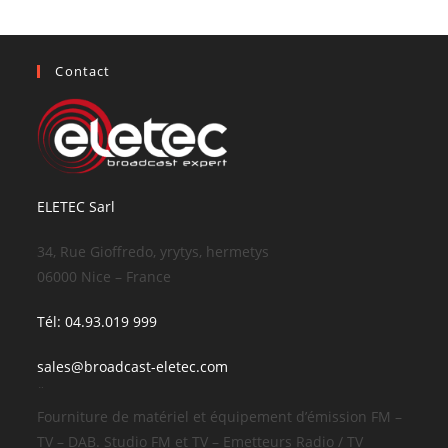
Contact
ELETEC Sarl
34, Rue Gioffredo, yrytys, hermetys
06000 Nice – France
Tél: 04.93.019 999
sales@broadcast-eletec.com
¨
Fourniture de matériel et équipement d’émission FM –
TV – DAB. Studio FM et TV – Emetteurs Radio / TV