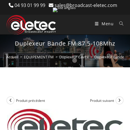
Skip
04 93 01 99 99
sales@broadcast-eletec.com
to
content
Menu
Duplexeur Bande FM 87.5-108Mhz
Accueil
>
EQUIPEMENT FM
>
Duplexeur Cavité
>
Duplexeur Bande FM
Produit précédent
Produit suivant