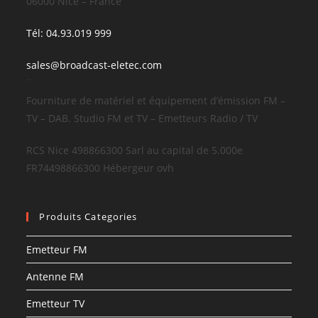
06000 Nice – France
Tél: 04.93.019 999
sales@broadcast-eletec.com
¨
Fourniture de matériel et équipement d’émission FM –
TV – DAB. Studio FM et TV – Emetteurs Radio / TV
RCS Nice 498866300 Sarl au capital de 5.000e
FR74498866300 Hébergeur ovh
Produits Categories
Emetteur FM
Antenne FM
Emetteur TV