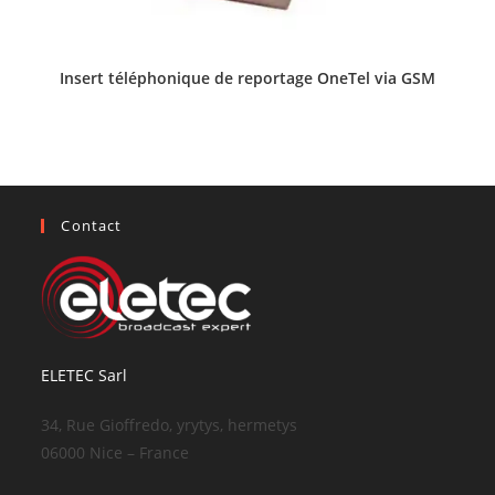
Insert téléphonique de reportage OneTel via GSM
Contact
ELETEC Sarl
34, Rue Gioffredo, yrytys, hermetys
06000 Nice – France