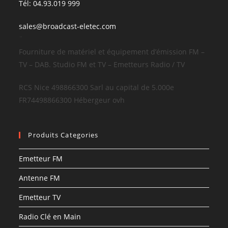
Tél: 04.93.019 999
sales@broadcast-eletec.com
¨
Fourniture de matériel et équipement d’émission FM –
TV – DAB. Studio FM et TV – Emetteurs Radio / TV
RCS Nice 498866300 Sarl au capital de 5.000e
FR74498866300 Hébergeur ovh
Produits Categories
Emetteur FM
Antenne FM
Emetteur TV
Radio Clé en Main