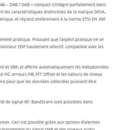
 DB46 – DAB / DAB + compact s’intègre parfaitement dans
t les caractéristiques distinctives de la marque DEVA,
umérique, et répond entièrement à la norme ETSI EN 300
mement pratique. Prouvant que l’aspect pratique ne se
syntoniseur DSP hautement sélectif, compatible avec les
dard et VBR, et affiche automatiquement les métadonnées
 FIC, erreurs FIB, FFT Offset et les valeurs de niveau
aire pour que les données collectées puissent être
ité de signal RF. BandScans sont possibles dans
usion. Ceci est possible grâce aux options d’alarmes
de changement du signal DAB et des niveaux audio