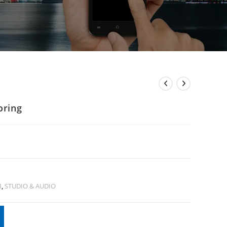
oring
M
,
STUDIO & AUDIO