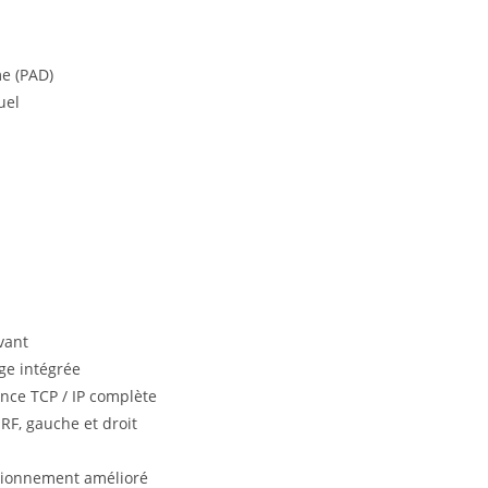
e (PAD)
uel
vant
ge intégrée
ance TCP / IP complète
RF, gauche et droit
ctionnement amélioré