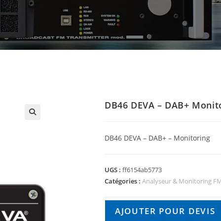
DB46 DEVA – DAB+ Monit
🔍
DB46 DEVA – DAB+ – Monitoring
UGS :
ff6154ab5773
Catégories :
Analyseur & Monitoring F
AJOUTER POUR DEVIS