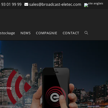
 93 01 99 99
sales@broadcast-eletec.com
stockage
NEWS
COMPAGNIE
CONTACT
Toggle
website
search
nitoring