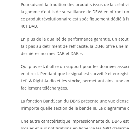
Poursuivant la tradition des produits issus de la créati
la gamme d’outils de surveillance de DEVA en offrant un
ce produit révolutionnaire est spécifiquement dédié à l
401 DAB.
En plus de la qualité de performance garantie, un atout
fait pas au détriment de l’efficacité, la DB46 offre une 
dernières normes DAB et DAB +.
Qui plus est, il offre un support pour les données ass
en direct. Pendant que le signal est surveillé et enregis
Left & Right Audio et les stocke, permettant ainsi une a
facilement téléchargées.
La fonction BandScan du DB46 présente une vue d’ensemb
n’importe quelle section de la bande III. Le diagramme
Une autre caractéristique impressionnante du DB46 est le
locales et aux notifications en ligne via les GPO d’al