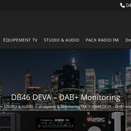
04
ÉQUIPEMENT TV
STUDIO & AUDIO
PACK RADIO FM
De
DB46 DEVA – DAB+ Monitoring
>
STUDIO & AUDIO
>
Analyseur & Monitoring FM
>
DB46 DEVA – DAB+ Mo