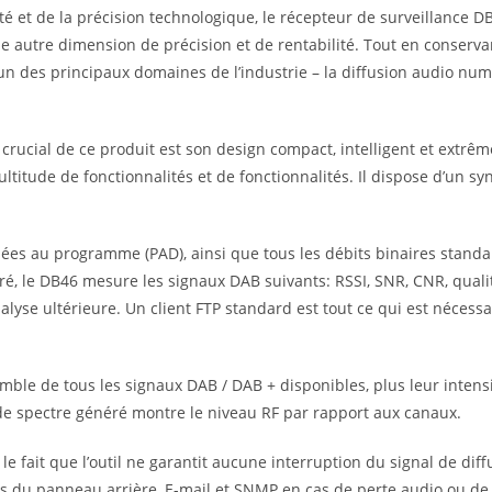
vité et de la précision technologique, le récepteur de surveillance
e autre dimension de précision et de rentabilité. Tout en conservan
’un des principaux domaines de l’industrie – la diffusion audio n
 crucial de ce produit est son design compact, intelligent et extrê
multitude de fonctionnalités et de fonctionnalités. Il dispose d’un 
ociées au programme (PAD), ainsi que tous les débits binaires stan
tré, le DB46 mesure les signaux DAB suivants: RSSI, SNR, CNR, qualité
nalyse ultérieure. Un client FTP standard est tout ce qui est nécess
le de tous les signaux DAB / DAB + disponibles, plus leur intens
 de spectre généré montre le niveau RF par rapport aux canaux.
 fait que l’outil ne garantit aucune interruption du signal de diff
armes du panneau arrière, E-mail et SNMP en cas de perte audio ou 