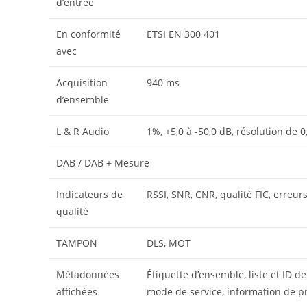
d’entrée
En conformité
ETSI EN 300 401
avec
Acquisition
940 ms
d’ensemble
L & R Audio
1%, +5,0 à -50,0 dB, résolution de 0
DAB / DAB + Mesure
Indicateurs de
RSSI, SNR, CNR, qualité FIC, erreur
qualité
TAMPON
DLS, MOT
Métadonnées
Étiquette d’ensemble, liste et ID d
affichées
mode de service, information de pr