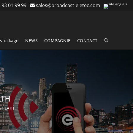
 93 01 99 99
sales@broadcast-eletec.com
stockage
NEWS
COMPAGNIE
CONTACT
Toggle
website
search
ATH
 & HEATH