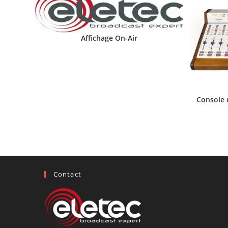
Affichage On-Air
Console 
Contact