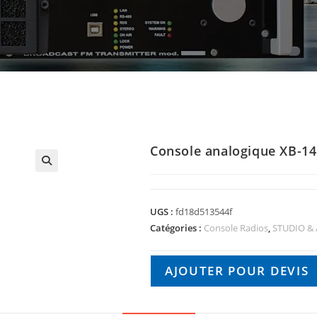
Console analogique XB-1
🔍
UGS :
fd18d513544f
Catégories :
Console Radios
,
STUDIO &
AJOUTER POUR DEVIS