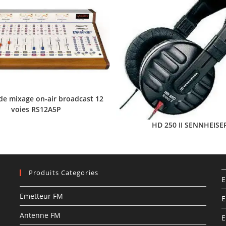
de mixage on-air broadcast 12
voies RS12A5P
HD 250 II SENNHEISE
Produits Categories
E
Emetteur FM
E
Antenne FM
E