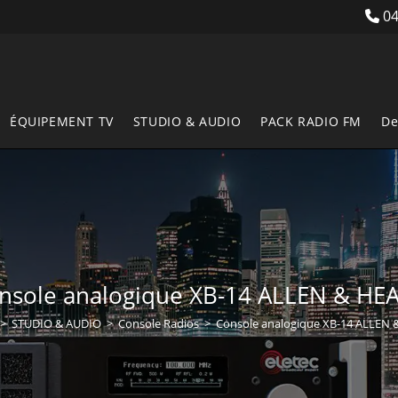
04
ÉQUIPEMENT TV
STUDIO & AUDIO
PACK RADIO FM
De
nsole analogique XB-14 ALLEN & HE
>
STUDIO & AUDIO
>
Console Radios
>
Console analogique XB-14 ALLEN