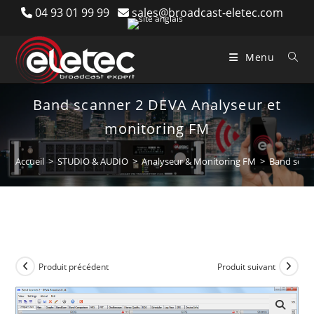
Skip
04 93 01 99 99
sales@broadcast-eletec.com
to
content
Menu
Band scanner 2 DEVA Analyseur et
monitoring FM
Accueil
>
STUDIO & AUDIO
>
Analyseur & Monitoring FM
>
Band scan
Produit précédent
Produit suivant