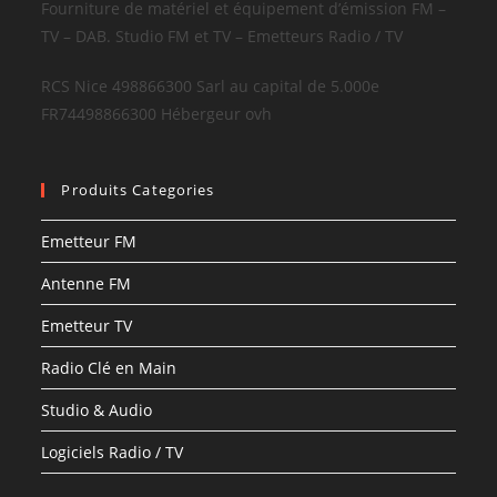
Fourniture de matériel et équipement d’émission FM –
TV – DAB. Studio FM et TV – Emetteurs Radio / TV
RCS Nice 498866300 Sarl au capital de 5.000e
FR74498866300 Hébergeur ovh
Produits Categories
Emetteur FM
Antenne FM
Emetteur TV
Radio Clé en Main
Studio & Audio
Logiciels Radio / TV