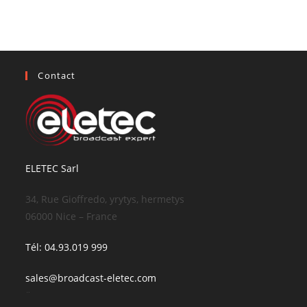
Contact
ELETEC Sarl
34, Rue Gioffredo, yrytys, hermetys
06000 Nice – France
Tél: 04.93.019 999
sales@broadcast-eletec.com
¨