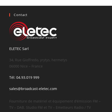
Contact
ELETEC Sarl
34, Rue Gioffredo, yrytys, hermetys
06000 Nice – France
Tél: 04.93.019 999
sales@broadcast-eletec.com
¨
Fourniture de matériel et équipement d’émission FM –
TV – DAB. Studio FM et TV – Emetteurs Radio / TV