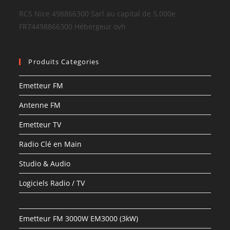
RCS Nice 498866300 Sarl au capital de 5.000e
FR74498866300 Hébergeur ovh
Produits Categories
Emetteur FM
Antenne FM
Emetteur TV
Radio Clé en Main
Studio & Audio
Logiciels Radio / TV
Emetteur FM 3000W EM3000 (3kW)