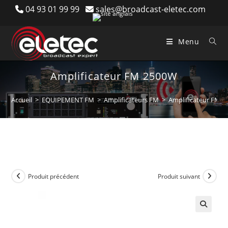
Skip
04 93 01 99 99
sales@broadcast-eletec.com
to
content
Menu
Amplificateur FM 2500W
Accueil
>
EQUIPEMENT FM
>
Amplificateurs FM
>
Amplificateur FM 
Produit précédent
Produit suivant
🔍