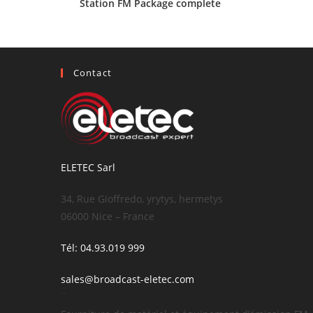
Station FM Package complete
Contact
ELETEC Sarl
34, Rue Gioffredo, yrytys, hermetys
06000 Nice – France
Tél: 04.93.019 999
sales@broadcast-eletec.com
¨