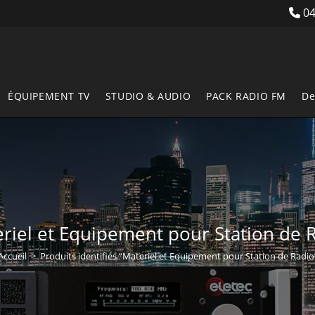
04
ÉQUIPEMENT TV
STUDIO & AUDIO
PACK RADIO FM
De
riel et Equipement pour Station de 
Accueil
>
Produits identifiés “Materiel et Equipement pour Station de Radio