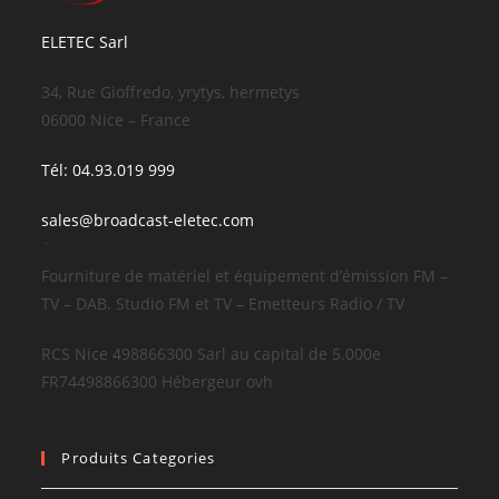
ELETEC Sarl
34, Rue Gioffredo, yrytys, hermetys
06000 Nice – France
Tél: 04.93.019 999
sales@broadcast-eletec.com
¨
Fourniture de matériel et équipement d’émission FM –
TV – DAB. Studio FM et TV – Emetteurs Radio / TV
RCS Nice 498866300 Sarl au capital de 5.000e
FR74498866300 Hébergeur ovh
Produits Categories