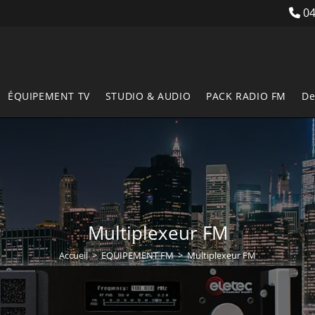
04
ÉQUIPEMENT TV
STUDIO & AUDIO
PACK RADIO FM
De
Multiplexeur FM
Accueil
>
EQUIPEMENT FM
>
Multiplexeur FM