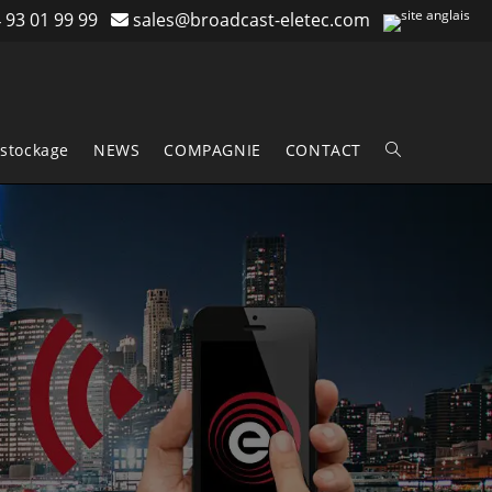
 93 01 99 99
sales@broadcast-eletec.com
stockage
NEWS
COMPAGNIE
CONTACT
Toggle
website
search