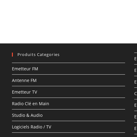
Produits Categories
E
Emetteur FM
E
Antenne FM
E
Emetteur TV
C
Radio Clé en Main
E
Studio & Audio
E
Logiciels Radio / TV
E