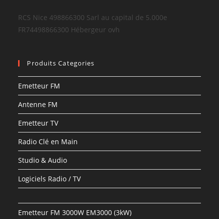
RCS Nice 498866300 Sarl au capital de 5.000e
FR74498866300 Hébergeur ovh
Produits Categories
Emetteur FM
Antenne FM
Emetteur TV
Radio Clé en Main
Studio & Audio
Logiciels Radio / TV
Emetteur FM 3000W EM3000 (3kW)