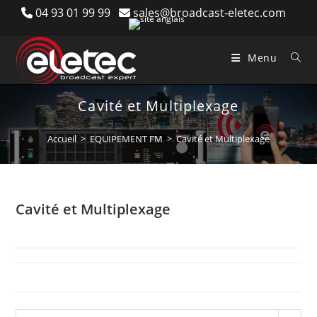
Skip
04 93 01 99 99
sales@broadcast-eletec.com
to
content
Menu
Cavité et Multiplexage
Accueil
>
EQUIPEMENT FM
>
Cavité et Multiplexage
Cavité et Multiplexage