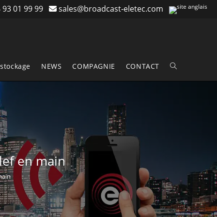
 93 01 99 99
sales@broadcast-eletec.com
stockage
NEWS
COMPAGNIE
CONTACT
Toggle
website
search
clef en main
main