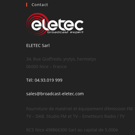
Contact
ELETEC Sarl
34, Rue Gioffredo, yrytys, hermetys
06000 Nice – France
Tél: 04.93.019 999
sales@broadcast-eletec.com
¨
Fourniture de matériel et équipement d’émission FM 
TV – DAB. Studio FM et TV – Emetteurs Radio / TV
RCS Nice 498866300 Sarl au capital de 5.000e