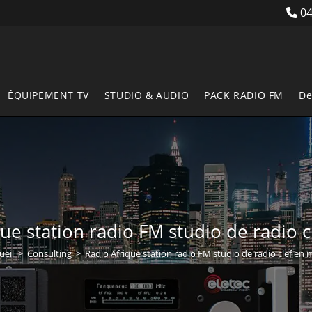
04
ÉQUIPEMENT TV
STUDIO & AUDIO
PACK RADIO FM
De
ue station radio FM studio de radio 
ueil
>
Consulting
>
Radio Afrique station radio FM studio de radio clef en 