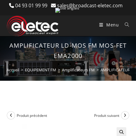
Skip
04 93 01 99 99
sales@broadcast-eletec.com
to
content
Menu
AMPLIFICATEUR LD-MOS FM MOS-FET
EMA2000
Accueil
>
EQUIPEMENT FM
>
Amplificateurs FM
>
AMPLIFICATEUR L
Produit précédent
Produit suivant