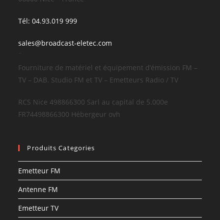
Tél: 04.93.019 999
sales@broadcast-eletec.com
¨
Fourniture de matériel et équipement d’émission FM –
TV – DAB. Studio FM et TV – Emetteurs Radio / TV
RCS Nice 498866300 Sarl au capital de 5.000e
FR74498866300 Hébergeur ovh
Produits Categories
Emetteur FM
Antenne FM
Emetteur TV