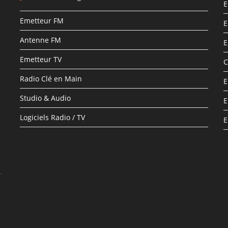
E
Emetteur FM
E
Antenne FM
E
Emetteur TV
C
Radio Clé en Main
E
Studio & Audio
E
Logiciels Radio / TV
E
–