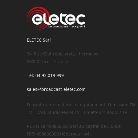
ELETEC Sarl
34, Rue Gioffredo, yrytys, hermetys
06000 Nice – France
Tél: 04.93.019 999
sales@broadcast-eletec.com
¨
Fourniture de matériel et équipement d’émission FM 
TV – DAB. Studio FM et TV – Emetteurs Radio / TV
RCS Nice 498866300 Sarl au capital de 5.000e
FR74498866300 Hébergeur ovh