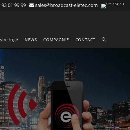
 93 01 99 99
sales@broadcast-eletec.com
stockage
NEWS
COMPAGNIE
CONTACT
Toggle
website
search