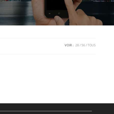
VOIR :
28
56
TOUS