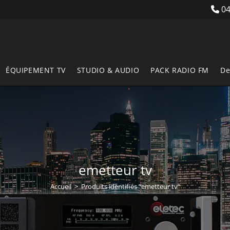
04
ÉQUIPEMENT TV
STUDIO & AUDIO
PACK RADIO FM
De
emetteur tv
Accueil
>
Produits identifiés “emetteur tv”