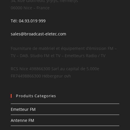
34, Rue Gioffredo, yrytys, hermetys
06000 Nice – France
Tél: 04.93.019 999
sales@broadcast-eletec.com
¨
Fourniture de matériel et équipement d’émission FM –
TV – DAB. Studio FM et TV – Emetteurs Radio / TV
RCS Nice 498866300 Sarl au capital de 5.000e
FR74498866300 Hébergeur ovh
Produits Categories
Emetteur FM
Antenne FM