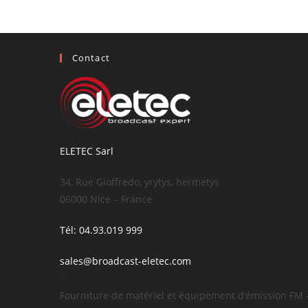
Contact
ELETEC Sarl
34, Rue Gioffredo, yrytys, hermetys
06000 Nice – France
Tél: 04.93.019 999
sales@broadcast-eletec.com
¨
Fourniture de matériel et équipement d’émission FM 