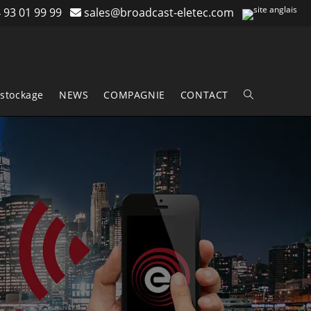
 93 01 99 99
sales@broadcast-eletec.com
stockage
NEWS
COMPAGNIE
CONTACT
Toggle
website
search