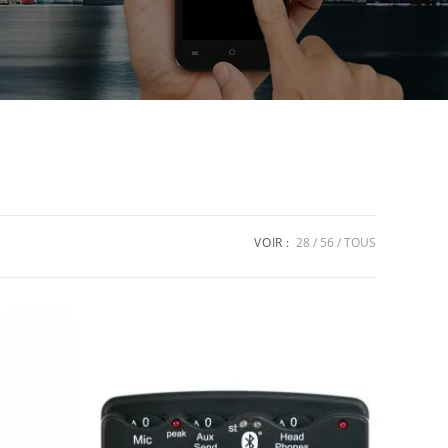
VOIR :
28
56
TOUS