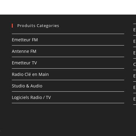
Produits Categories
E
Emetteur FM
E
Antenne FM
E
Emetteur TV
C
Radio Clé en Main
E
Studio & Audio
E
Logiciels Radio / TV
E
–