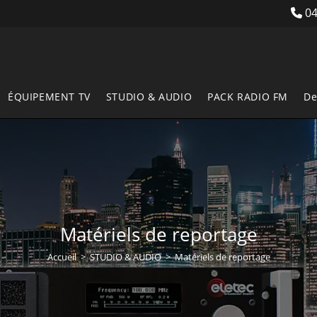
04
ÉQUIPEMENT TV
STUDIO & AUDIO
PACK RADIO FM
De
Matériels de reportage
Accueil
>
STUDIO & AUDIO
>
Matériels de reportage